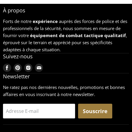
À propos
Forts de notre
expérience
auprès des forces de police et des
professionnels de la sécurité, nous sommes en mesure de
fournir votre
équipement
de combat tactique qualitatif
,
éprouvé sur le terrain et apprécié pour ses spécificités
adaptées à chaque situation.
Suivez-nous
Trouvez-
Trouvez-
Trouvez-
Trouvez-
nous
nous
nous
nous
Newsletter
sur
sur
sur
sur
Ne ratez pas nos dernières nouvelles, promotions et bonnes
Facebook
Pinterest
Instagram
Email
affaires en vous inscrivant à notre newsletter.
Souscrire
Adresse E-mail