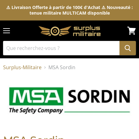
⚠️ Livraison Offerte à partir de 100€ d'Achat ⚠️ Nouveauté :
tenue militaire MULTICAM disponible
Menu
Voir
le
pani
Surplus-Militaire
MSA Sordin