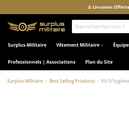
⚠️ Livraison Offer
Surplus-Militaire
Vêtement Militaire
Équipe
Professionnels | Associations
Plan du Site
Surplus-Militaire
Best Selling Products
Kit D'hygiè