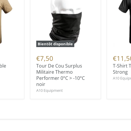
Bientôt disponible
€7,50
€11,5
ble
Tour De Cou Surplus
T-Shirt 
Militaire Thermo
Strong
Performer 0°C > -10°C
A10 Equi
noir
A10 Equipment