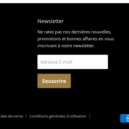
Newsletter
z-
rouvez-
Ne ratez pas nos dernières nouvelles,
promotions et bonnes affaires en vous
ous
inscrivant à notre newsletter.
ur
ram
mail
Adresse E-mail
Souscrire
ales de vente
Conditions générales d'utilisation