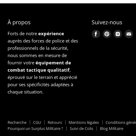
À propos
Suivez-nous
Forts de notre
expérience
Trouvez-
Trouvez-
Trouve
T
auprès des forces de police et des
nous
nous
nous
n
professionnels de la sécurité,
sur
sur
sur
s
nous sommes en mesure de
Facebook
Pinterest
Instag
E
fournir votre
équipement
de
combat tactique qualitatif
,
éprouvé sur le terrain et apprécié
pour ses spécificités adaptées à
chaque situation.
Recherche
CGU
Retours
Mentions légales
Conditions génér
Pourquoi un Surplus Militaire ?
Suivi de Colis
Blog Militaire