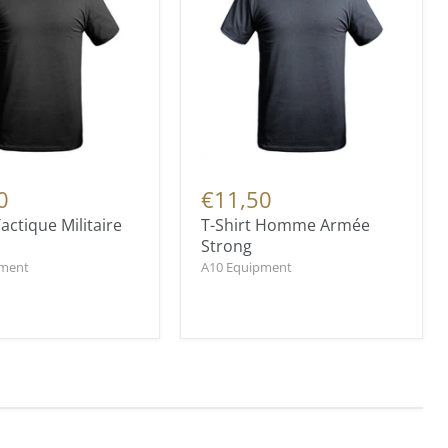
0
€11,50
Tactique Militaire
T-Shirt Homme Armée
Strong
pment
A10 Equipment