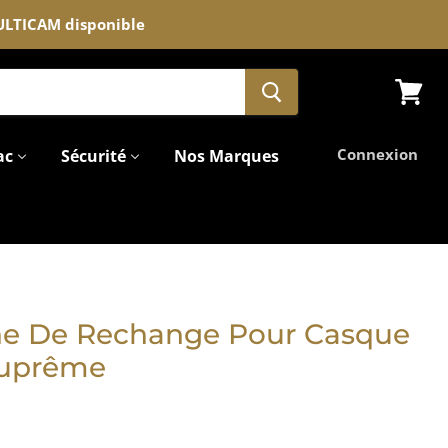
MULTICAM disponible
Voir
le
panier
Connexion
ac
Sécurité
Nos Marques
ène De Rechange Pour Casque
Suprême