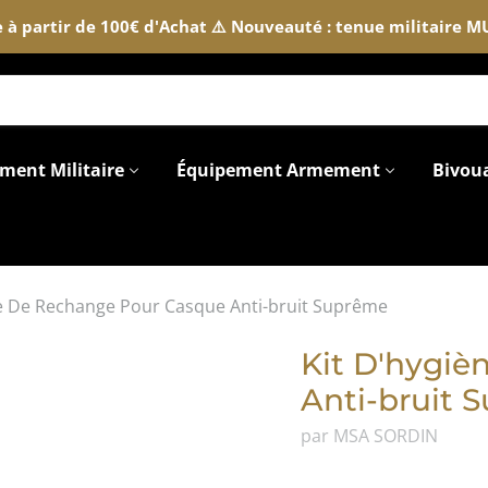
te à partir de 100€ d'Achat ⚠️ Nouveauté : tenue militaire 
ment Militaire
Équipement Armement
Bivou
ne De Rechange Pour Casque Anti-bruit Suprême
Kit D'hygi
Anti-bruit 
par MSA SORDIN