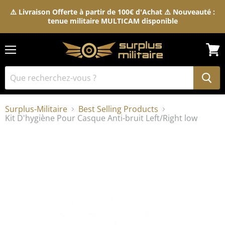
⚠️ Livraison Offerte à partir de 100€ d'Achat ⚠️ Nouveauté :
tenue militaire MULTICAM disponible
Menu
Voir
le
pani
Surplus-Militaire
Best Selling Products
Kit D'hygiène Pour Casque Anti-bruit Left/Right low