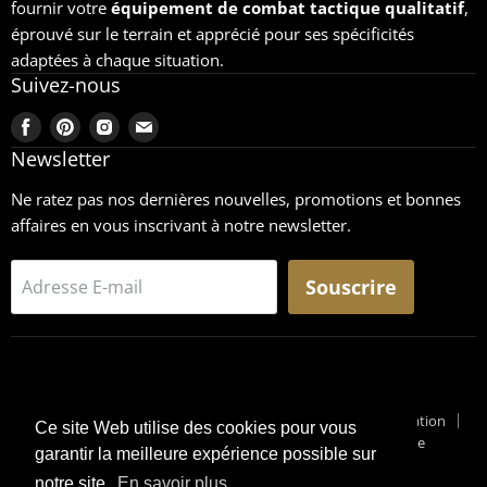
fournir votre
équipement
de combat tactique qualitatif
,
éprouvé sur le terrain et apprécié pour ses spécificités
adaptées à chaque situation.
Suivez-nous
Trouvez-
Trouvez-
Trouvez-
Trouvez-
nous
nous
nous
nous
Newsletter
sur
sur
sur
sur
Ne ratez pas nos dernières nouvelles, promotions et bonnes
Facebook
Pinterest
Instagram
Email
affaires en vous inscrivant à notre newsletter.
Souscrire
Adresse E-mail
Recherche
CGU
Retours
Mentions légales
Conditions générales de vente
Conditions générales d'utilisation
Ce site Web utilise des cookies pour vous
Pourquoi un Surplus Militaire ?
Suivi de Colis
Blog Militaire
garantir la meilleure expérience possible sur
Copyright © 2026 Surplus-Militaire
notre site.
En savoir plus