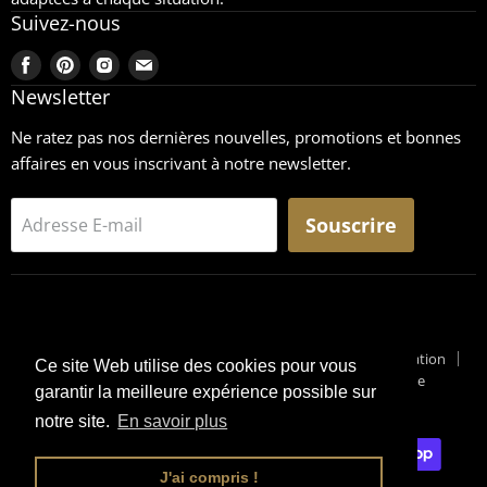
Suivez-nous
Trouvez-
Trouvez-
Trouvez-
Trouvez-
nous
nous
nous
nous
Newsletter
sur
sur
sur
sur
Ne ratez pas nos dernières nouvelles, promotions et bonnes
Facebook
Pinterest
Instagram
Email
affaires en vous inscrivant à notre newsletter.
Souscrire
Adresse E-mail
Recherche
CGU
Retours
Mentions légales
Conditions générales de vente
Conditions générales d'utilisation
Ce site Web utilise des cookies pour vous
Pourquoi un Surplus Militaire ?
Suivi de Colis
Blog Militaire
garantir la meilleure expérience possible sur
Copyright © 2026 Surplus-Militaire
notre site.
En savoir plus
J'ai compris !