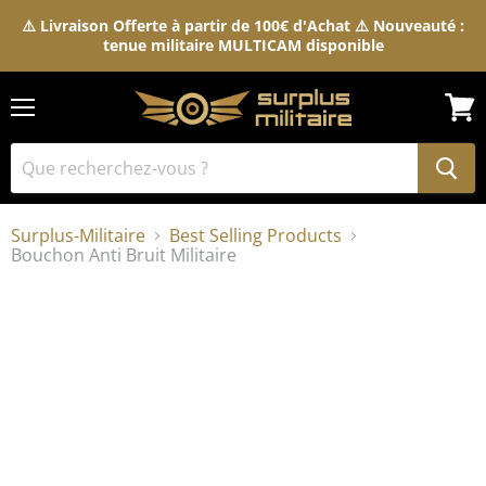
⚠️ Livraison Offerte à partir de 100€ d'Achat ⚠️ Nouveauté :
tenue militaire MULTICAM disponible
Menu
Voir
le
pani
Surplus-Militaire
Best Selling Products
Bouchon Anti Bruit Militaire