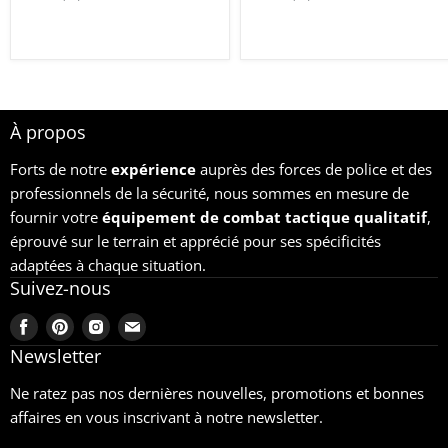
À propos
Forts de notre
expérience
auprès des forces de police et des
professionnels de la sécurité, nous sommes en mesure de
fournir votre
équipement
de combat tactique qualitatif
,
éprouvé sur le terrain et apprécié pour ses spécificités
adaptées à chaque situation.
Suivez-nous
Trouvez-
Trouvez-
Trouvez-
Trouvez-
nous
nous
nous
nous
Newsletter
sur
sur
sur
sur
Ne ratez pas nos dernières nouvelles, promotions et bonnes
Facebook
Pinterest
Instagram
Email
affaires en vous inscrivant à notre newsletter.