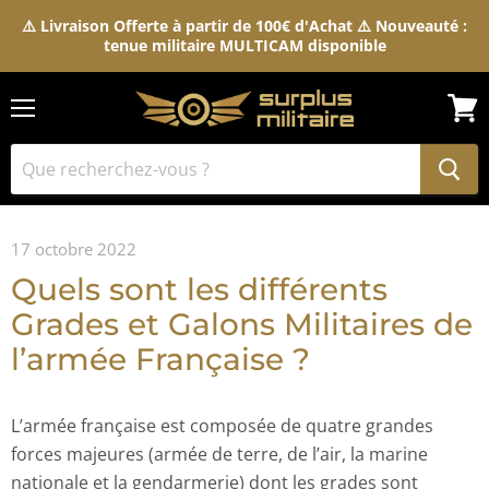
⚠️ Livraison Offerte à partir de 100€ d'Achat ⚠️ Nouveauté :
tenue militaire MULTICAM disponible
Menu
Voir
le
pani
17 octobre 2022
Quels sont les différents
Grades et Galons Militaires de
l’armée Française ?
L’armée française est composée de quatre grandes
forces majeures (armée de terre, de l’air, la marine
nationale et la gendarmerie) dont les grades sont