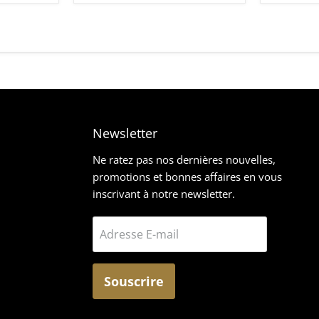
Newsletter
z-
rouvez-
Ne ratez pas nos dernières nouvelles,
promotions et bonnes affaires en vous
ous
inscrivant à notre newsletter.
ur
ram
mail
Adresse E-mail
Souscrire