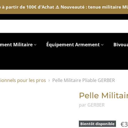
te à partir de 100€ d'Achat ⚠️ Nouveauté : tenue militaire 
ment Militaire
Équipement Armement
Bivou
ionnels pour les pros
Pelle Militaire Pliable GERBER
Pelle Milita
par GERBER
€3
Bientôt disponible