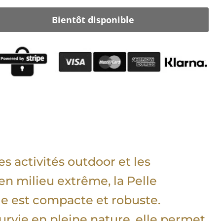
Bientôt disponible
s activités outdoor et les
en milieu extrême, la Pelle
ble est compacte et robuste.
urvie en pleine nature, elle permet