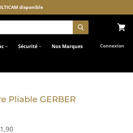
MULTICAM disponible
Voir
le
panier
Connexion
ac
Sécurité
Nos Marques
ire Pliable GERBER
1,90