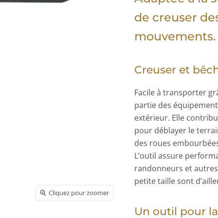
de creuser des
mouvements.
Creuser et bêche
Facile à transporter grâ
partie des équipements
extérieur. Elle contri
pour déblayer le terrai
des roues embourbées,
L’outil assure perform
randonneurs et autres p
petite taille sont d’ail
Cliquez pour zoomer
Cliquez pour zoomer
Cliquez pour zoomer
Cliquez pour zoomer
Cliquez pour zoomer
Cliquez pour zoomer
Un outil pour l