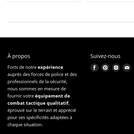
À propos
Suivez-nous
Forts de notre
expérience
Trouvez-
Trouvez-
Trouve
T
auprès des forces de police et des
nous
nous
nous
n
professionnels de la sécurité,
sur
sur
sur
s
nous sommes en mesure de
Facebook
Pinterest
Instag
E
fournir votre
équipement
de
combat tactique qualitatif
,
éprouvé sur le terrain et apprécié
pour ses spécificités adaptées à
chaque situation.