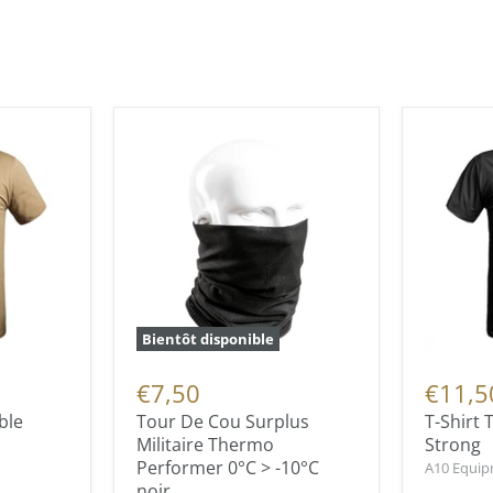
Bientôt disponible
€7,50
€11,5
ble
Tour De Cou Surplus
T-Shirt 
Militaire Thermo
Strong
Performer 0°C > -10°C
A10 Equi
noir