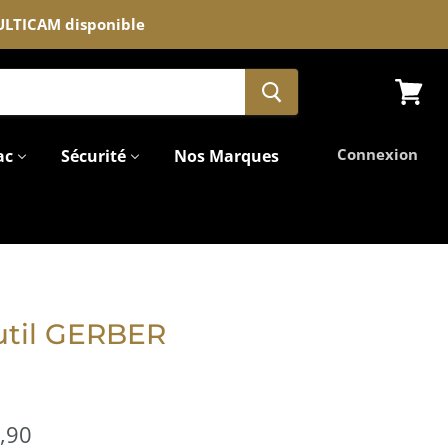
MULTICAM disponible
Voir
le
panier
Connexion
ac
Sécurité
Nos Marques
util GERBER
,90