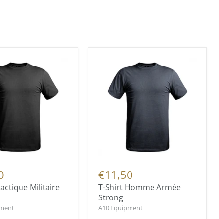
0
€11,50
Tactique Militaire
T-Shirt Homme Armée
Strong
pment
A10 Equipment