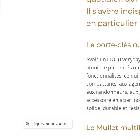
Il s’avère ind
en particulier 
Le porte-clés o
Avoir un EDC (Everyday 
atout. Le porte-clés o
fonctionnalités, ce qui
combattants, aux agents
aux randonneurs, aux g
accessoire en acier ino
solide, durable et résis
Cliquez pour zoomer
Cliquez pour zoomer
Cliquez pour zoomer
Cliquez pour zoomer
Cliquez pour zoomer
Le Mullet multi