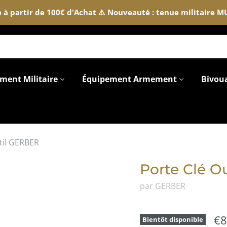
te à partir de 100€ d'Achat ⚠️ Nouveauté : tenue militaire 
ment Militaire
Équipement Armement
Bivou
til GERBER
Porte Clé O
par GERBER
€8
Bientôt disponible