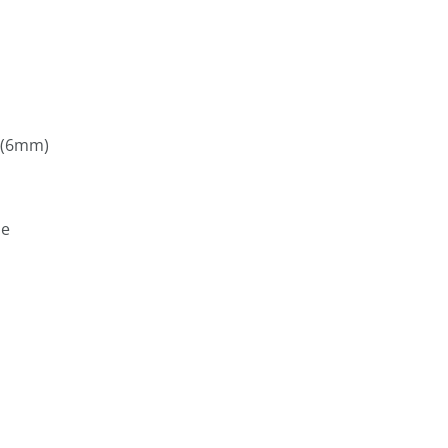
" (6mm)
me