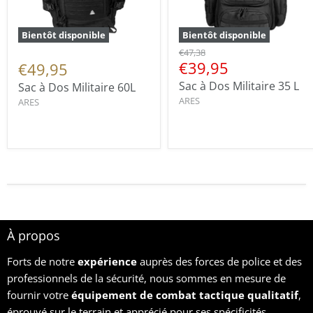
Bientôt disponible
Bientôt disponible
€47,38
€39,95
€49,95
Sac à Dos Militaire 35 L
Sac à Dos Militaire 60L
ARES
ARES
À propos
Forts de notre
expérience
auprès des forces de police et des
professionnels de la sécurité, nous sommes en mesure de
fournir votre
équipement
de combat tactique qualitatif
,
éprouvé sur le terrain et apprécié pour ses spécificités