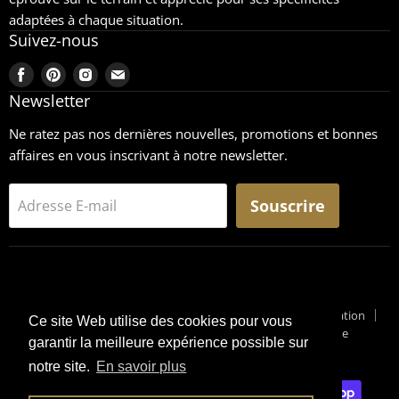
adaptées à chaque situation.
Suivez-nous
Trouvez-
Trouvez-
Trouvez-
Trouvez-
nous
nous
nous
nous
Newsletter
sur
sur
sur
sur
Ne ratez pas nos dernières nouvelles, promotions et bonnes
Facebook
Pinterest
Instagram
Email
affaires en vous inscrivant à notre newsletter.
Souscrire
Adresse E-mail
Recherche
CGU
Retours
Mentions légales
Conditions générales de vente
Conditions générales d'utilisation
Ce site Web utilise des cookies pour vous
Pourquoi un Surplus Militaire ?
Suivi de Colis
Blog Militaire
garantir la meilleure expérience possible sur
Copyright © 2026 Surplus-Militaire
notre site.
En savoir plus