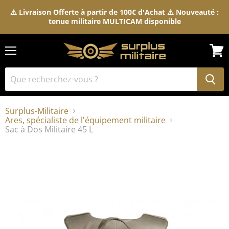
⚠️ Livraison Offerte à partir de 100€ d'Achat ⚠️ Nouveauté :
tenue militaire MULTICAM disponible
Menu
Voir
le
pani
Surplus-Militaire
Ares, spécialiste de l'équipement militaire
Sac à Dos Militaire 45 L