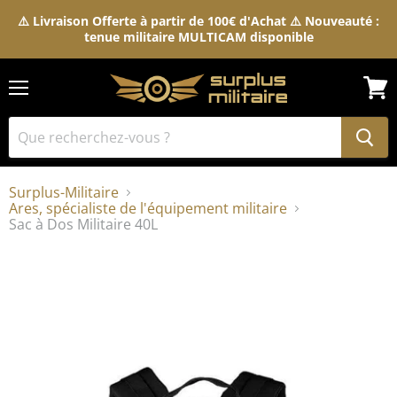
⚠️ Livraison Offerte à partir de 100€ d'Achat ⚠️ Nouveauté :
tenue militaire MULTICAM disponible
Menu
Voir
le
pani
Surplus-Militaire
Ares, spécialiste de l'équipement militaire
Sac à Dos Militaire 40L