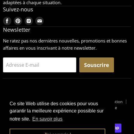
adaptées à chaque situation.
Suivez-nous
Trouvez-
Trouvez-
Trouvez-
Trouvez-
nous
nous
nous
nous
Newsletter
sur
sur
sur
sur
Ne ratez pas nos dernières nouvelles, promotions et bonnes
Facebook
Pinterest
Instagram
Email
affaires en vous inscrivant à notre newsletter.
Souscrire
Adresse E-mail
Recherche
CGU
Retours
Mentions légales
Conditions générales de vente
Conditions générales d'utilisation
Ce site Web utilise des cookies pour vous
Pourquoi un Surplus Militaire ?
Suivi de Colis
Blog Militaire
garantir la meilleure expérience possible sur
Copyright © 2026 Surplus-Militaire
notre site.
En savoir plus