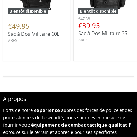
Bientôt disponible
Bientôt disponible
€47,38
€39,95
€49,95
Sac à Dos Militaire 35 L
Sac à Dos Militaire 60L
ARES
ARES
À propos
Forts de notre
expérience
auprès des forces de police et des
professionnels de la sécurité, nous sommes en mesure de
fournir votre
équipement
de combat tactique qualitatif
,
éprouvé sur le terrain et apprécié pour ses spécificités