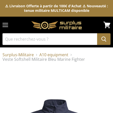
⚠️ Livraison Offerte à partir de 100€ d'Achat ⚠️ Nouveauté :
tenue militaire MULTICAM disponible
Menu
Voir
le
pani
Surplus-Militaire
A10 equipment
Veste Softshell Militaire Bleu Marine Fighter