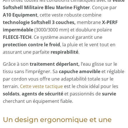
Affrontez toutes les conditions climatiques avec la
Veste
Softshell Militaire Bleu Marine Fighter
. Conçue par
A10 Equipment
, cette veste robuste combine
technologie Softshell 3 couches
,
membrane
X-PERF
imperméable
(3000/3000 mm) et doublure polaire
FLEECE-TECH
. Ce système avancé garantit une
protection contre le froid
, la pluie et le vent tout en
assurant une parfaite
respirabilité
.
Grâce à son
traitement déperlant
,
l’eau glisse sur le
tissu sans l’imprégner. Sa
capuche amovible
et réglable
par cordon vous offre une adaptabilité totale sur le
terrain.
Cette veste tactique
est le choix idéal pour les
soldats
,
agents de sécurité
et passionnés de
survie
cherchant un équipement fiable.
Un design ergonomique et une