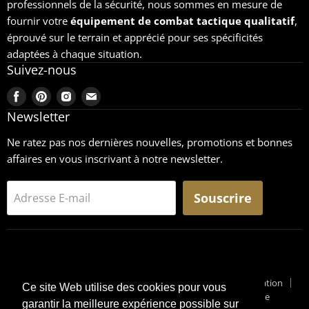
professionnels de la sécurité, nous sommes en mesure de
fournir votre
équipement
de combat tactique qualitatif
,
éprouvé sur le terrain et apprécié pour ses spécificités
adaptées à chaque situation.
Suivez-nous
Trouvez-
Trouvez-
Trouvez-
Trouvez-
nous
nous
nous
nous
Newsletter
sur
sur
sur
sur
Ne ratez pas nos dernières nouvelles, promotions et bonnes
Facebook
Pinterest
Instagram
Email
affaires en vous inscrivant à notre newsletter.
Souscrire
Adresse E-mail
Recherche
CGU
Retours
Mentions légales
Conditions générales de vente
Conditions générales d'utilisation
Ce site Web utilise des cookies pour vous
Pourquoi un Surplus Militaire ?
Suivi de Colis
Blog Militaire
garantir la meilleure expérience possible sur