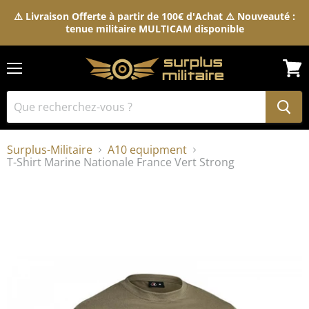
⚠️ Livraison Offerte à partir de 100€ d'Achat ⚠️ Nouveauté :
tenue militaire MULTICAM disponible
Menu
Voir
le
pani
Surplus-Militaire
A10 equipment
T-Shirt Marine Nationale France Vert Strong