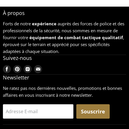
À propos
Forts de notre
expérience
auprès des forces de police et des
professionnels de la sécurité, nous sommes en mesure de
fournir votre
équipement
de combat tactique qualitatif
,
éprouvé sur le terrain et apprécié pour ses spécificités
adaptées à chaque situation.
Suivez-nous
Trouvez-
Trouvez-
Trouvez-
Trouvez-
nous
nous
nous
nous
Newsletter
sur
sur
sur
sur
Ne ratez pas nos dernières nouvelles, promotions et bonnes
Facebook
Pinterest
Instagram
Email
affaires en vous inscrivant à notre newsletter.
Souscrire
Adresse E-mail