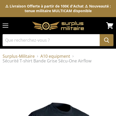
⚠️ Livraison Offerte à partir de 100€ d'Achat ⚠️ Nouveauté :
tenue militaire MULTICAM disponible
Menu
Voir
le
pani
Surplus-Militaire
A10 equipment
Sécurité T-shirt Bande Grise Sécu-One Airflow