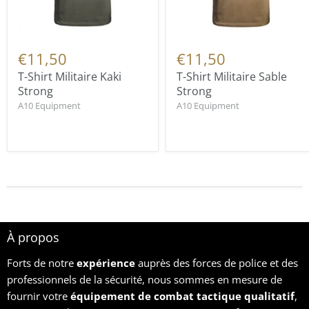
€11,50
€11,50
T-Shirt Militaire Kaki
T-Shirt Militaire Sable
Strong
Strong
A10 Equipment
A10 Equipment
À propos
Forts de notre
expérience
auprès des forces de police et des
professionnels de la sécurité, nous sommes en mesure de
fournir votre
équipement
de combat tactique qualitatif
,