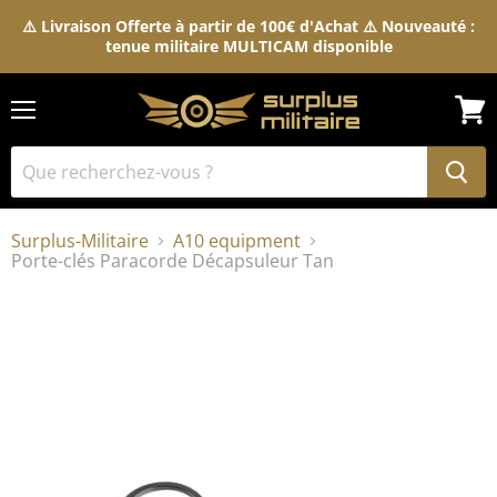
⚠️ Livraison Offerte à partir de 100€ d'Achat ⚠️ Nouveauté :
tenue militaire MULTICAM disponible
Menu
Voir
le
pani
Surplus-Militaire
A10 equipment
Porte-clés Paracorde Décapsuleur Tan