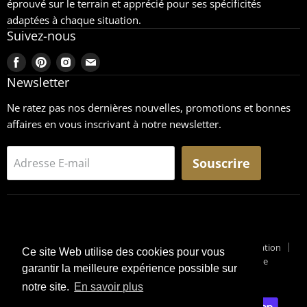
éprouvé sur le terrain et apprécié pour ses spécificités
adaptées à chaque situation.
Suivez-nous
Trouvez-
Trouvez-
Trouvez-
Trouvez-
nous
nous
nous
nous
Newsletter
sur
sur
sur
sur
Ne ratez pas nos dernières nouvelles, promotions et bonnes
Facebook
Pinterest
Instagram
Email
affaires en vous inscrivant à notre newsletter.
Souscrire
Adresse E-mail
Recherche
CGU
Retours
Mentions légales
Conditions générales de vente
Conditions générales d'utilisation
Ce site Web utilise des cookies pour vous
Pourquoi un Surplus Militaire ?
Suivi de Colis
Blog Militaire
garantir la meilleure expérience possible sur
Copyright © 2026 Surplus-Militaire
notre site.
En savoir plus