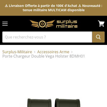
⚠️ Livraison Offerte à partir de 100€ d'Achat ⚠️ Nouveauté :
tenue militaire MULTICAM disponible
Menu
Voir
le
pani
Surplus-Militaire
Accessoires Arme
Porte Chargeur Double Vega Holster 8DMH01