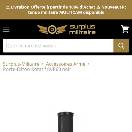
⚠️ Livraison Offerte à partir de 100€ d'Achat ⚠️ Nouveauté :
tenue militaire MULTICAM disponible
Menu
Voir
le
pani
Surplus-Militaire
Accessoires Arme
Porte-Bâton Rotatif 8VP60 noir