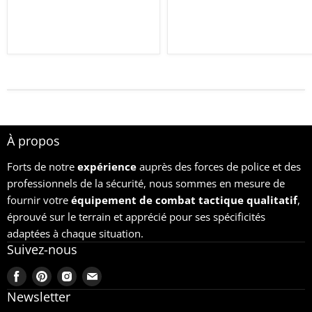
À propos
Forts de notre
expérience
auprès des forces de police et des
professionnels de la sécurité, nous sommes en mesure de
fournir votre
équipement
de combat tactique qualitatif
,
éprouvé sur le terrain et apprécié pour ses spécificités
adaptées à chaque situation.
Suivez-nous
Trouvez-
Trouvez-
Trouvez-
Trouvez-
nous
nous
nous
nous
Newsletter