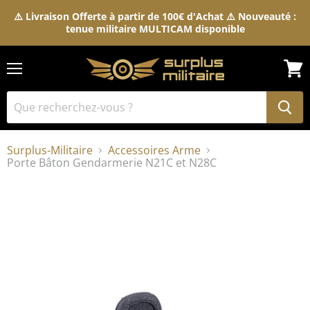
⚠️ Livraison Offerte à partir de 100€ d'Achat ⚠️ Nouveauté :
tenue militaire MULTICAM disponible
Menu
Voir
le
pani
Surplus-Militaire
Accessoires Arme
Porte Bâton Gendarmerie N21C et N28C