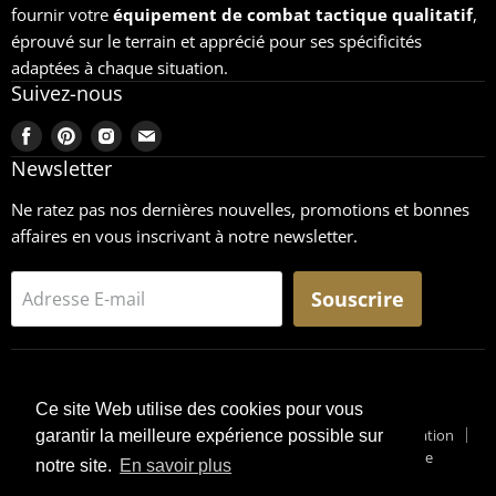
fournir votre
équipement
de combat tactique qualitatif
,
éprouvé sur le terrain et apprécié pour ses spécificités
adaptées à chaque situation.
Suivez-nous
Trouvez-
Trouvez-
Trouvez-
Trouvez-
nous
nous
nous
nous
Newsletter
sur
sur
sur
sur
Ne ratez pas nos dernières nouvelles, promotions et bonnes
Facebook
Pinterest
Instagram
Email
affaires en vous inscrivant à notre newsletter.
Souscrire
Adresse E-mail
Ce site Web utilise des cookies pour vous
Recherche
CGU
Retours
Mentions légales
Conditions générales de vente
Conditions générales d'utilisation
garantir la meilleure expérience possible sur
Pourquoi un Surplus Militaire ?
Suivi de Colis
Blog Militaire
notre site.
En savoir plus
Copyright © 2026 Surplus-Militaire