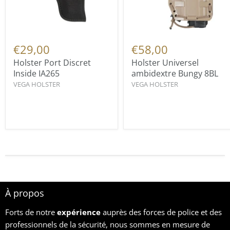
€29,00
€58,00
Holster Port Discret
Holster Universel
Inside IA265
ambidextre Bungy 8BL
VEGA HOLSTER
VEGA HOLSTER
À propos
Forts de notre
expérience
auprès des forces de police et des
professionnels de la sécurité, nous sommes en mesure de