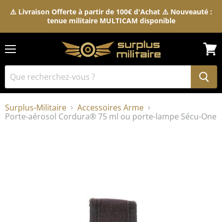
⚠️ Livraison Offerte à partir de 100€ d'Achat ⚠️ Nouveauté :
tenue militaire MULTICAM disponible
Menu
Voir
le
pani
Surplus-Militaire
Accessoires Arme
Porte-aérosol Cordura® 75 ml ou porte-lampe Sécu-One