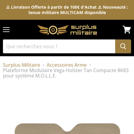
⚠️ Livraison Offerte à partir de 100€ d'Achat ⚠️ Nouveauté :
tenue militaire MULTICAM disponible
Menu
Voir
le
pani
Surplus-Militaire
Accessoires Arme
Plateforme Modulaire Vega Holster Tan Compacte 8K83
pour système M.O.L.L.E.