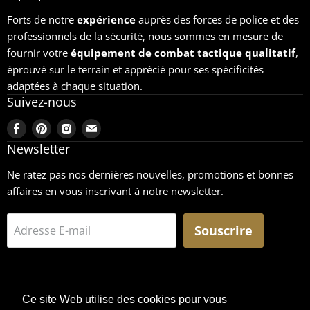
Forts de notre
expérience
auprès des forces de police et des
professionnels de la sécurité, nous sommes en mesure de
fournir votre
équipement
de combat tactique qualitatif
,
éprouvé sur le terrain et apprécié pour ses spécificités
adaptées à chaque situation.
Suivez-nous
Trouvez-
Trouvez-
Trouvez-
Trouvez-
nous
nous
nous
nous
Newsletter
sur
sur
sur
sur
Ne ratez pas nos dernières nouvelles, promotions et bonnes
Facebook
Pinterest
Instagram
Email
affaires en vous inscrivant à notre newsletter.
Souscrire
Adresse E-mail
Ce site Web utilise des cookies pour vous
Recherche
CGU
Retours
Mentions légales