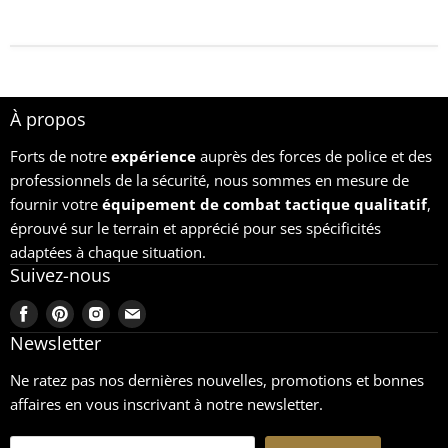
À propos
Forts de notre
expérience
auprès des forces de police et des
professionnels de la sécurité, nous sommes en mesure de
fournir votre
équipement
de combat tactique qualitatif
,
éprouvé sur le terrain et apprécié pour ses spécificités
adaptées à chaque situation.
Suivez-nous
Trouvez-
Trouvez-
Trouvez-
Trouvez-
nous
nous
nous
nous
Newsletter
sur
sur
sur
sur
Ne ratez pas nos dernières nouvelles, promotions et bonnes
Facebook
Pinterest
Instagram
Email
affaires en vous inscrivant à notre newsletter.