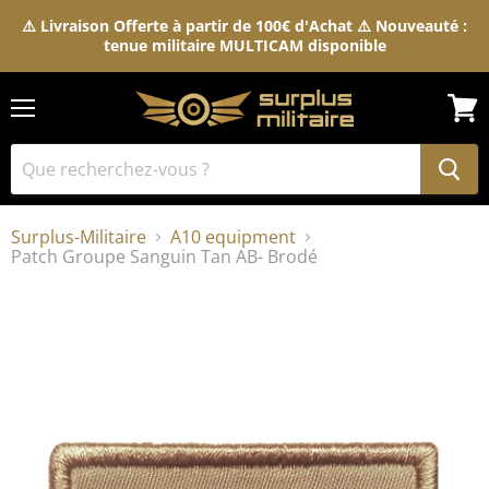
⚠️ Livraison Offerte à partir de 100€ d'Achat ⚠️ Nouveauté :
tenue militaire MULTICAM disponible
Menu
Voir
le
pani
Surplus-Militaire
A10 equipment
Patch Groupe Sanguin Tan AB- Brodé