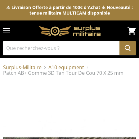
⚠️ Livraison Offerte à partir de 100€ d'Achat ⚠️ Nouveauté :
tenue militaire MULTICAM disponible
Menu
Voir
le
pani
Surplus-Militaire
A10 equipment
Patch AB+ Gomme 3D Tan Tour De Cou 70 X 25 mm