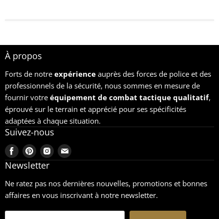
À propos
Forts de notre
expérience
auprès des forces de police et des
professionnels de la sécurité, nous sommes en mesure de
fournir votre
équipement
de combat tactique qualitatif
,
éprouvé sur le terrain et apprécié pour ses spécificités
adaptées à chaque situation.
Suivez-nous
Trouvez-
Trouvez-
Trouvez-
Trouvez-
nous
nous
nous
nous
Newsletter
sur
sur
sur
sur
Ne ratez pas nos dernières nouvelles, promotions et bonnes
Facebook
Pinterest
Instagram
Email
affaires en vous inscrivant à notre newsletter.