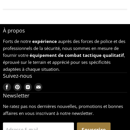
À propos
Forts de notre
expérience
auprès des forces de police et des
professionnels de la sécurité, nous sommes en mesure de
fournir votre
équipement
de combat tactique qualitatif
,
éprouvé sur le terrain et apprécié pour ses spécificités
adaptées à chaque situation.
Suivez-nous
Trouvez-
Trouvez-
Trouvez-
Trouvez-
nous
nous
nous
nous
Newsletter
sur
sur
sur
sur
Ne ratez pas nos dernières nouvelles, promotions et bonnes
Facebook
Pinterest
Instagram
Email
affaires en vous inscrivant à notre newsletter.
Souscrire
Adresse E-mail