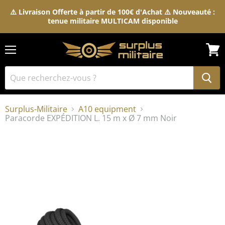
⚠️ Livraison Offerte à partir de 100€ d'Achat ⚠️ Nouveauté :
tenue militaire MULTICAM disponible
Menu
Voir
le
pani
Surplus-Militaire
A10 equipment
Paracorde EXPÉDITION L. 15 m x Ø 7 mm Noir