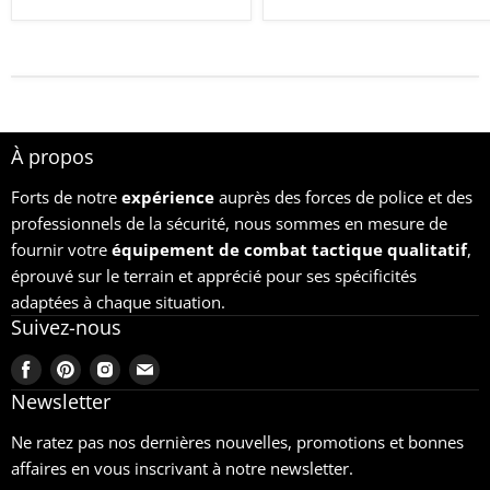
À propos
Forts de notre
expérience
auprès des forces de police et des
professionnels de la sécurité, nous sommes en mesure de
fournir votre
équipement
de combat tactique qualitatif
,
éprouvé sur le terrain et apprécié pour ses spécificités
adaptées à chaque situation.
Suivez-nous
Trouvez-
Trouvez-
Trouvez-
Trouvez-
nous
nous
nous
nous
Newsletter
sur
sur
sur
sur
Ne ratez pas nos dernières nouvelles, promotions et bonnes
Facebook
Pinterest
Instagram
Email
affaires en vous inscrivant à notre newsletter.