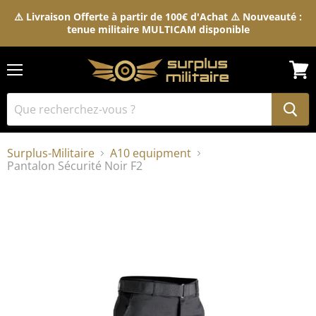
⚠️ Livraison Offerte à partir de 100€ d'Achat ⚠️ Nouveauté :
tenue militaire MULTICAM disponible
Menu
Voir
le
pani
Surplus-Militaire
A10 equipment
Pantalon Sécurité Noir F2