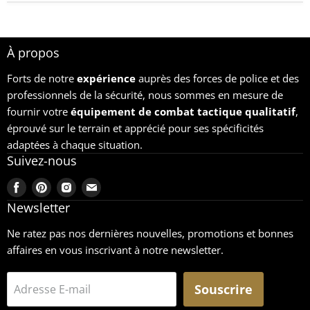
À propos
Forts de notre
expérience
auprès des forces de police et des
professionnels de la sécurité, nous sommes en mesure de
fournir votre
équipement
de combat tactique qualitatif
,
éprouvé sur le terrain et apprécié pour ses spécificités
adaptées à chaque situation.
Suivez-nous
Trouvez-
Trouvez-
Trouvez-
Trouvez-
nous
nous
nous
nous
Newsletter
sur
sur
sur
sur
Ne ratez pas nos dernières nouvelles, promotions et bonnes
Facebook
Pinterest
Instagram
Email
affaires en vous inscrivant à notre newsletter.
Souscrire
Adresse E-mail