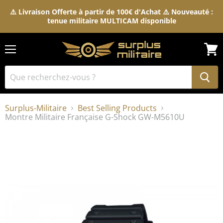
⚠️ Livraison Offerte à partir de 100€ d'Achat ⚠️ Nouveauté :
tenue militaire MULTICAM disponible
Menu
Voir
le
pani
Surplus-Militaire
Best Selling Products
Montre Militaire Française G-Shock GW-M5610U