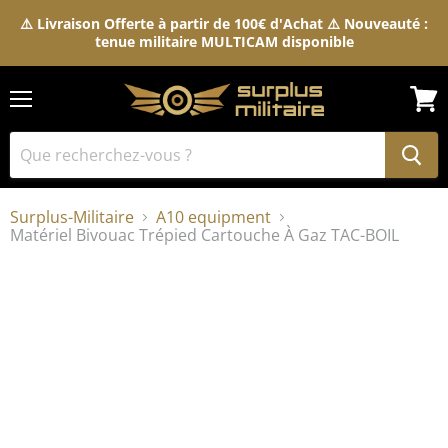
⚠️ Livraison Offerte à partir de 100€ d'Achat ⚠️ Nouveauté :
tenue militaire MULTICAM disponible
Menu
Voir
le
pani
Surplus-Militaire
A10 equipment
Matériel Bivouac Trépied Cartouche À Gaz TAC-BOIL