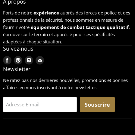
À propos
Forts de notre
expérience
auprès des forces de police et des
professionnels de la sécurité, nous sommes en mesure de
fournir votre
équipement
de combat tactique qualitatif
,
éprouvé sur le terrain et apprécié pour ses spécificités
adaptées à chaque situation.
Suivez-nous
Trouvez-
Trouvez-
Trouvez-
Trouvez-
nous
nous
nous
nous
Newsletter
sur
sur
sur
sur
Ne ratez pas nos dernières nouvelles, promotions et bonnes
Facebook
Pinterest
Instagram
Email
affaires en vous inscrivant à notre newsletter.
Souscrire
Adresse E-mail