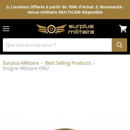
⚠️ Livraison Offerte à partir de 100€ d'Achat ⚠️ Nouveauté :
tenue militaire MULTICAM disponible
Menu
Voir
le
pani
Surplus-Militaire
Best Selling Products
Insigne Militaire ONU