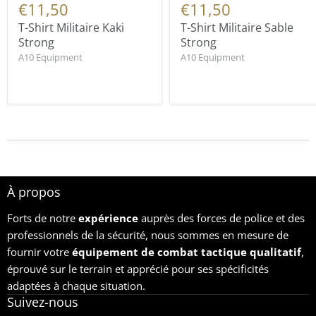
€11,50
€11,50
T-Shirt Militaire Kaki
T-Shirt Militaire Sable
Strong
Strong
A10 Equipment
A10 Equipment
À propos
Forts de notre
expérience
auprès des forces de police et des
professionnels de la sécurité, nous sommes en mesure de
fournir votre
équipement
de combat tactique qualitatif
,
éprouvé sur le terrain et apprécié pour ses spécificités
adaptées à chaque situation.
Suivez-nous