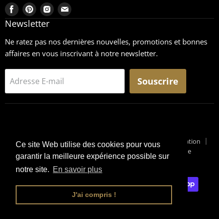
Trouvez-
Trouvez-
Trouvez-
Trouvez-
nous
nous
nous
nous
Newsletter
sur
sur
sur
sur
Ne ratez pas nos dernières nouvelles, promotions et bonnes
Facebook
Pinterest
Instagram
Email
affaires en vous inscrivant à notre newsletter.
Souscrire
Adresse E-mail
Recherche
CGU
Retours
Mentions légales
Conditions générales de vente
Conditions générales d'utilisation
Ce site Web utilise des cookies pour vous
Pourquoi un Surplus Militaire ?
Suivi de Colis
Blog Militaire
garantir la meilleure expérience possible sur
Copyright © 2026 Surplus-Militaire
notre site.
En savoir plus
J'ai compris !