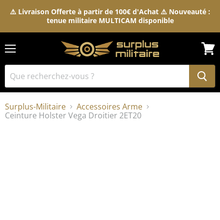
⚠️ Livraison Offerte à partir de 100€ d'Achat ⚠️ Nouveauté :
tenue militaire MULTICAM disponible
Menu
Voir
le
pani
Surplus-Militaire
Accessoires Arme
Ceinture Holster Vega Droitier 2ET20