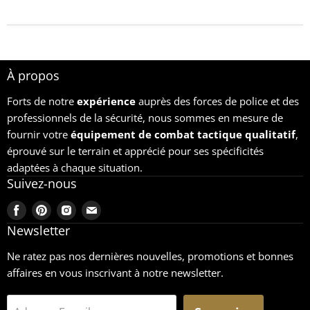
À propos
Forts de notre
expérience
auprès des forces de police et des
professionnels de la sécurité, nous sommes en mesure de
fournir votre
équipement
de combat tactique qualitatif
,
éprouvé sur le terrain et apprécié pour ses spécificités
adaptées à chaque situation.
Suivez-nous
Trouvez-
Trouvez-
Trouvez-
Trouvez-
nous
nous
nous
nous
Newsletter
sur
sur
sur
sur
Ne ratez pas nos dernières nouvelles, promotions et bonnes
Facebook
Pinterest
Instagram
Email
affaires en vous inscrivant à notre newsletter.