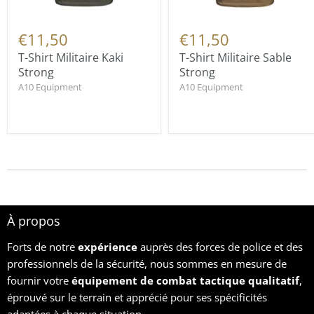
€11,50
€11,50
T-Shirt Militaire Kaki
T-Shirt Militaire Sable
Strong
Strong
A10 Equipment
A10 Equipment
À propos
Forts de notre
expérience
auprès des forces de police et des
professionnels de la sécurité, nous sommes en mesure de
fournir votre
équipement
de combat tactique qualitatif
,
éprouvé sur le terrain et apprécié pour ses spécificités