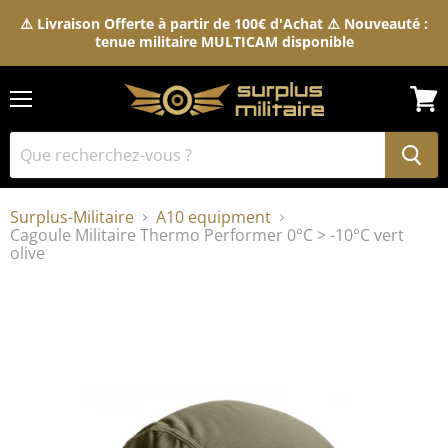
⚠️ Livraison Offerte à partir de 100€ d'Achat ⚠️ Nouveauté :
tenue militaire MULTICAM disponible
Menu
Voir
le
pani
Surplus-Militaire
A10 equipment
Cagoule Militaire Thermo Performer 0°C > -10°C vert
olive