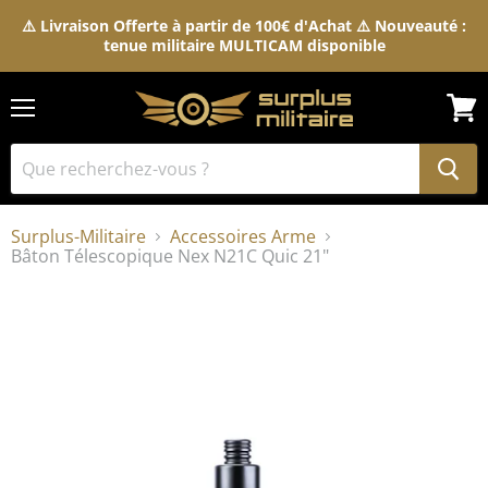
⚠️ Livraison Offerte à partir de 100€ d'Achat ⚠️ Nouveauté :
tenue militaire MULTICAM disponible
Menu
Voir
le
pani
Surplus-Militaire
Accessoires Arme
Bâton Télescopique Nex N21C Quic 21"