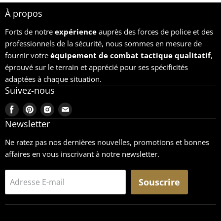
À propos
Forts de notre
expérience
auprès des forces de police et des
professionnels de la sécurité, nous sommes en mesure de
fournir votre
équipement
de combat tactique qualitatif
,
éprouvé sur le terrain et apprécié pour ses spécificités
adaptées à chaque situation.
Suivez-nous
Trouvez-
Trouvez-
Trouvez-
Trouvez-
nous
nous
nous
nous
Newsletter
sur
sur
sur
sur
Ne ratez pas nos dernières nouvelles, promotions et bonnes
Facebook
Pinterest
Instagram
Email
affaires en vous inscrivant à notre newsletter.
Souscrire
Adresse E-mail