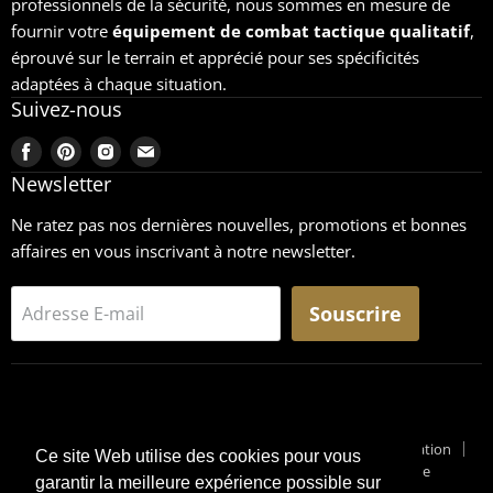
professionnels de la sécurité, nous sommes en mesure de
fournir votre
équipement
de combat tactique qualitatif
,
éprouvé sur le terrain et apprécié pour ses spécificités
adaptées à chaque situation.
Suivez-nous
Trouvez-
Trouvez-
Trouvez-
Trouvez-
nous
nous
nous
nous
Newsletter
sur
sur
sur
sur
Ne ratez pas nos dernières nouvelles, promotions et bonnes
Facebook
Pinterest
Instagram
Email
affaires en vous inscrivant à notre newsletter.
Souscrire
Adresse E-mail
Recherche
CGU
Retours
Mentions légales
Conditions générales de vente
Conditions générales d'utilisation
Ce site Web utilise des cookies pour vous
Pourquoi un Surplus Militaire ?
Suivi de Colis
Blog Militaire
garantir la meilleure expérience possible sur