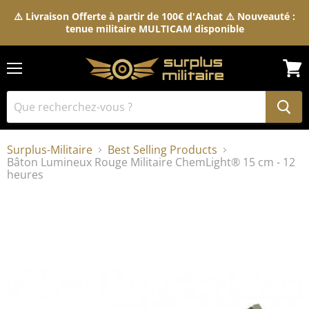
⚠️ Livraison Offerte à partir de 100€ d'Achat ⚠️ Nouveauté :
tenue militaire MULTICAM disponible
Menu
Voir
le
pani
Surplus-Militaire
Best Selling Products
Bâton Lumineux Rouge Militaire ChemLight® 15 cm - 12
heures