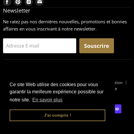
Trouvez-
Trouvez-
Trouvez-
Trouvez-
nous
nous
nous
nous
Newsletter
sur
sur
sur
sur
Ne ratez pas nos dernières nouvelles, promotions et bonnes
Facebook
Pinterest
Instagram
Email
affaires en vous inscrivant à notre newsletter.
Souscrire
Adresse E-mail
Recherche
CGU
Retours
Mentions légales
Conditions générales de vente
Conditions générales d'utilisation
Ce site Web utilise des cookies pour vous
Pourquoi un Surplus Militaire ?
Suivi de Colis
Blog Militaire
garantir la meilleure expérience possible sur
Copyright © 2026 Surplus-Militaire
notre site.
En savoir plus
J'ai compris !