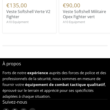
€135,00
€90,00
Veste Softshell Verte V2
Veste Softshell Militaire
Fighter
Opex Fighter vert
A10 Equipment
A10 Equipment
À propos
Forts de notre
expérience
auprès des forces de police et des
professionnels de la sécurité, nous sommes en mesure de
fournir votre
équipement
de combat tactique qualitatif
,
éprouvé sur le terrain et apprécié pour ses spécificités
adaptées à chaque situation.
Suivez-nous