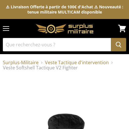
⚠️ Livraison Offerte à partir de 100€ d'Achat ⚠️ Nouveauté :
tenue militaire MULTICAM disponible
Menu
Voir
le
pani
Surplus-Militaire
Veste Tactique d'intervention
Veste Softshell Tactique V2 Fighter