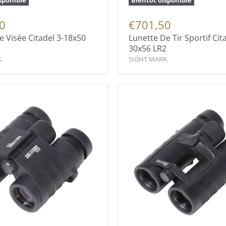
sponible
Bientôt disponible
0
€701,50
e Visée Citadel 3-18x50
Lunette De Tir Sportif Cit
30x56 LR2
K
SIGHT MARK