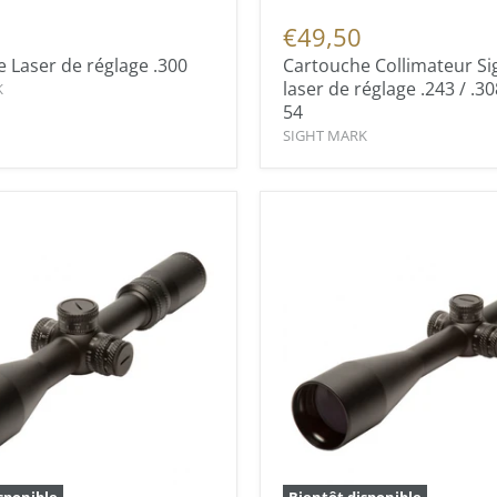
€49,50
 Laser de réglage .300
Cartouche Collimateur S
laser de réglage .243 / .30
K
54
SIGHT MARK