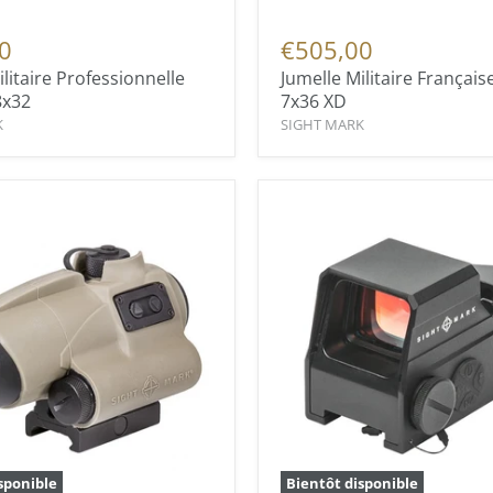
0
€505,00
litaire Professionnelle
Jumelle Militaire Français
8x32
7x36 XD
K
SIGHT MARK
sponible
Bientôt disponible