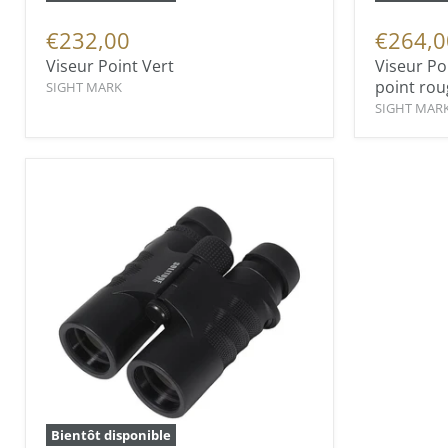
€232,00
€264,0
Viseur Point Vert
Viseur Po
point rou
SIGHT MARK
SIGHT MAR
Bientôt disponible