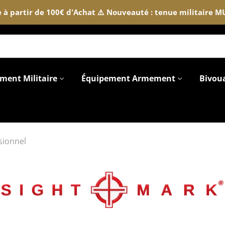
te à partir de 100€ d'Achat ⚠️ Nouveauté : tenue militaire 
ment Militaire
Équipement Armement
Bivou
sionnel