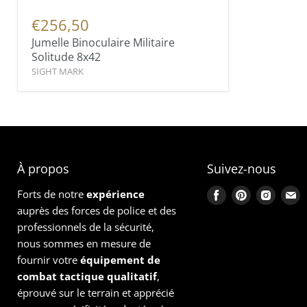
€256,50
Jumelle Binoculaire Militaire
Solitude 8x42
SIGHT MARK
À propos
Suivez-nous
Forts de notre
expérience
Trouvez-
Trouvez-
Trouve
T
auprès des forces de police et des
nous
nous
nous
n
professionnels de la sécurité,
sur
sur
sur
s
nous sommes en mesure de
Facebook
Pinterest
Instag
E
fournir votre
équipement
de
combat tactique qualitatif
,
éprouvé sur le terrain et apprécié