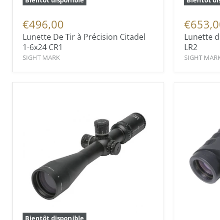
Bientôt disponible
Bientôt di
€496,00
€653,0
Lunette De Tir à Précision Citadel
Lunette d
1-6x24 CR1
LR2
SIGHT MARK
SIGHT MAR
Bientôt disponible