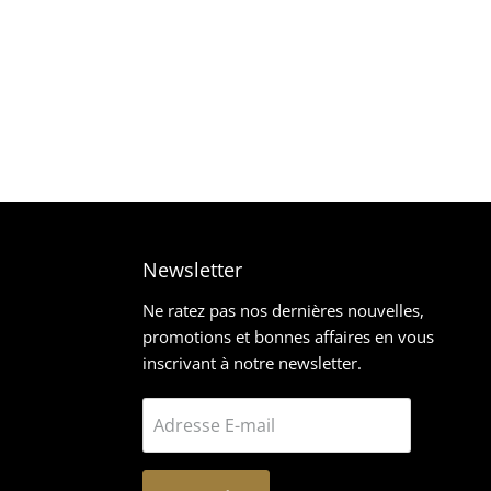
Newsletter
z-
rouvez-
Ne ratez pas nos dernières nouvelles,
promotions et bonnes affaires en vous
ous
inscrivant à notre newsletter.
ur
ram
mail
Adresse E-mail