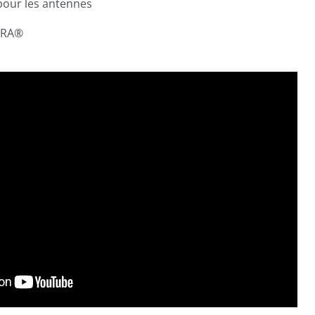
pour les antennes
URA®