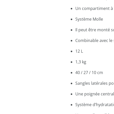
Un compartiment à l
Système Molle
Il peut être monté s
Combinable avec le 
12 L
1,3 kg
40 / 27 / 10 cm
Sangles latérales p
Une poignée centra
Système d’hydratat