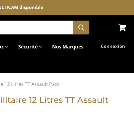
MULTICAM disponible
Voir
le
panier
Connexion
ac
Sécurité
Nos Marques
re 12 Litres TT Assault Pack
litaire 12 Litres TT Assault