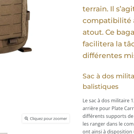
terrain. Il s’a
compatibilité 
atout. Ce bag
facilitera la 
différentes mi
Sac à dos milita
balistiques
Le sac à dos militaire 
arrière pour Plate Carr
différents supports de 
Cliquez pour zoomer
Cliquez pour zoomer
Cliquez pour zoomer
Cliquez pour zoomer
Cliquez pour zoomer
Cliquez pour zoomer
Cliquez pour zoomer
Cliquez pour zoomer
Cliquez pour zoomer
Cliquez pour zoomer
Cliquez pour zoomer
Cliquez pour zoomer
les ranger dans le com
ont ainsi à dispositio