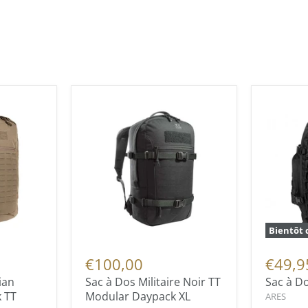
Bientôt 
€100,00
€49,9
ian
Sac à Dos Militaire Noir TT
Sac à Do
 TT
Modular Daypack XL
ARES