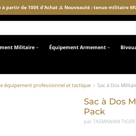
te à partir de 100€ d'Achat ⚠️ Nouveauté : tenue militaire 
ment Militaire
Équipement Armement
Bivou
re équipement professionnel et tactique
Sac à Dos Militai
Sac à Dos Mi
Pack
par TASMANIAN TIGER