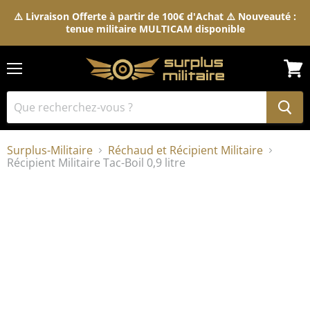
⚠️ Livraison Offerte à partir de 100€ d'Achat ⚠️ Nouveauté :
tenue militaire MULTICAM disponible
Menu
Voir
le
pani
Surplus-Militaire
Réchaud et Récipient Militaire
Récipient Militaire Tac-Boil 0,9 litre