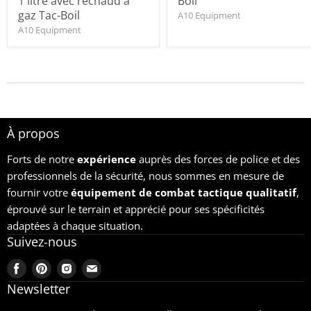
1 litre avec réchaud à
Boil
gaz Tac-Boil
A10 Equipment
A10 Equipment
À propos
Forts de notre
expérience
auprès des forces de police et des
professionnels de la sécurité, nous sommes en mesure de
fournir votre
équipement
de combat tactique qualitatif
,
éprouvé sur le terrain et apprécié pour ses spécificités
adaptées à chaque situation.
Suivez-nous
Trouvez-
Trouvez-
Trouvez-
Trouvez-
nous
nous
nous
nous
Newsletter
sur
sur
sur
sur