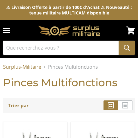
⚠️ Livraison Offerte à partir de 100€ d'Achat ⚠️ Nouveauté :
tenue militaire MULTICAM disponible
Menu
Voir
le
pani
Surplus-Militaire
Pinces Multifonctions
Pinces Multifonctions
Trier par