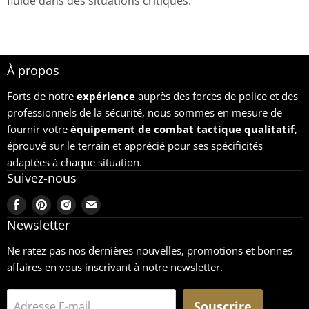
fluide dans des situations critiques.
À propos
Forts de notre
expérience
auprès des forces de police et des
professionnels de la sécurité, nous sommes en mesure de
fournir votre
équipement
de combat tactique qualitatif
,
éprouvé sur le terrain et apprécié pour ses spécificités
adaptées à chaque situation.
Suivez-nous
Trouvez-
Trouvez-
Trouvez-
Trouvez-
nous
nous
nous
nous
Newsletter
sur
sur
sur
sur
Ne ratez pas nos dernières nouvelles, promotions et bonnes
Facebook
Pinterest
Instagram
Email
affaires en vous inscrivant à notre newsletter.
Souscrire
Adresse E-mail