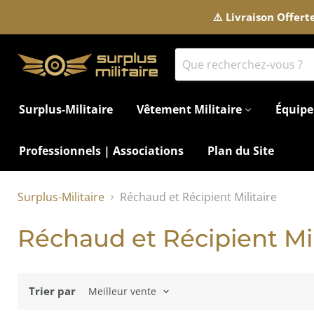
⚠️ Livraison Offer
Surplus-Militaire
Vêtement Militaire
Équipe
Professionnels | Associations
Plan du Site
Surplus-Militaire
Réchaud et Récipient Militaire
Réchaud et Récipient Mil
Trier par