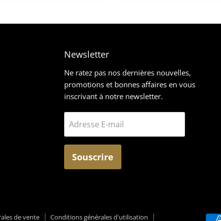
Newsletter
z-
rouvez-
Ne ratez pas nos dernières nouvelles,
promotions et bonnes affaires en vous
ous
inscrivant à notre newsletter.
ur
ram
mail
Adresse E-mail
Souscrire
ales de vente
Conditions générales d'utilisation