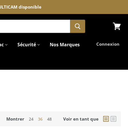
MULTICAM disponible
Voir
le
panier
Connexion
ac
Sécurité
Nos Marques
Montrer
Voir en tant que
24
36
48