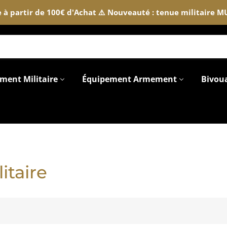
te à partir de 100€ d'Achat ⚠️ Nouveauté : tenue militaire 
ment Militaire
Équipement Armement
Bivou
itaire