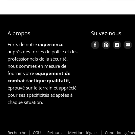
À propos
Suivez-nous
Forts de notre
expérience
Trouvez-
Trouvez-
Trouve
T
auprès des forces de police et des
nous
nous
nous
n
professionnels de la sécurité,
sur
sur
sur
s
nous sommes en mesure de
Facebook
Pinterest
Instag
E
fournir votre
équipement
de
combat tactique qualitatif
,
éprouvé sur le terrain et apprécié
pour ses spécificités adaptées à
chaque situation.
Recherche
CGU
Retours
Mentions légales
Conditions génér