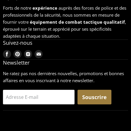
Forts de notre
expérience
auprès des forces de police et des
professionnels de la sécurité, nous sommes en mesure de
fournir votre
équipement
de combat tactique qualitatif
,
éprouvé sur le terrain et apprécié pour ses spécificités
adaptées à chaque situation.
Suivez-nous
Trouvez-
Trouvez-
Trouvez-
Trouvez-
nous
nous
nous
nous
Newsletter
sur
sur
sur
sur
Ne ratez pas nos dernières nouvelles, promotions et bonnes
Facebook
Pinterest
Instagram
Email
affaires en vous inscrivant à notre newsletter.
Souscrire
Adresse E-mail
Recherche
CGU
Retours
Mentions légales