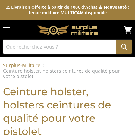
⚠️ Livraison Offerte à partir de 100€ d'Achat ⚠️ Nouveauté :
tenue militaire MULTICAM disponible
Menu
Voir
le
pani
Surplus-Militaire
Ceinture holster, holsters ceintures de qualité pour
votre pistolet
Ceinture holster,
holsters ceintures de
qualité pour votre
pistolet